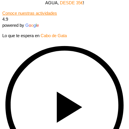
AGUA,
DESDE 35€
!
Conoce nuestras actividades
4.9
powered by
G
o
o
g
l
e
Lo que te espera en
Cabo de Gata