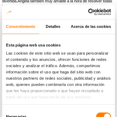
divertida.Ángela también muy amable a la hora de resolver todas
las dudas que me surgieron antes de hacer la reserva.
Consentimiento
Detalles
Acerca de las cookies
Elige tu aventura: kayak o barco
Esta página web usa cookies
Descubre las mejores rutas de kayak y barco en Cabo de Gata
Las cookies de este sitio web se usan para personalizar
con Zonaktiva. Llevamos más de 13 años guiando excursiones
el contenido y los anuncios, ofrecer funciones de redes
por el
Parque Natural
, remando entre calas escondidas en kayak
sociales y analizar el tráfico. Además, compartimos
o navegando junto a acantilados volcánicos en barco. Elige tu
aventura y reserva en un par de clics.
información sobre el uso que haga del sitio web con
nuestros partners de redes sociales, publicidad y análisis
Rutas en kayak
web, quienes pueden combinarla con otra información
que les haya proporcionado o que hayan recopilado a
partir del uso que haya hecho de sus servicios.
Dificultad:
baja/media
Selección
Necesarias